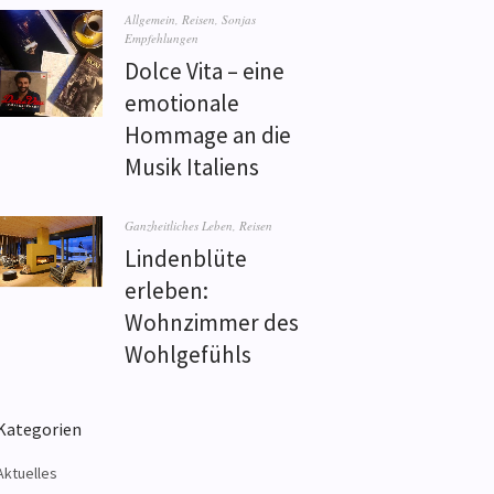
Allgemein
,
Reisen
,
Sonjas
Empfehlungen
Dolce Vita – eine
emotionale
Hommage an die
Musik Italiens
Ganzheitliches Leben
,
Reisen
Lindenblüte
erleben:
Wohnzimmer des
Wohlgefühls
Kategorien
Aktuelles