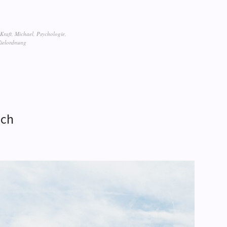
Kraft
,
Michael
,
Psychologie
,
Zielordnung
ach