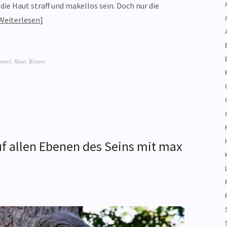
ie Haut straff und makellos sein. Doch nur die
Weiterlesen
ittel
,
Haut
,
Körper
,
uf allen Ebenen des Seins mit max