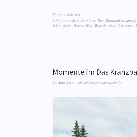
Kategorie
Aktuelles
Schlagwörter
Astro
,
Astrologie
,
Diaz
,
Erwartungen
,
Kampf
,
Schön
,
Sonja
,
Träume
,
Wege
,
Wünsche
,
Ziele
,
Ziele setzen
,
Momente im Das Kranzb
14. April 2014
von
cn@creative-navigation.de