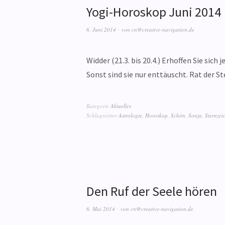
Yogi-Horoskop Juni 201
6. Juni 2014
von
cn@creative-navigation.de
Widder (21.3. bis 20.4.) Erhoffen Sie sich
Sonst sind sie nur enttäuscht. Rat der S
Kategorie
Aktuelles
Schlagwörter
Astrologie
,
Horoskop
,
Schön
,
Sonja
,
Sternzei
Den Ruf der Seele hören
6. Mai 2014
von
cn@creative-navigation.de