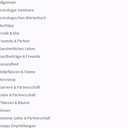
Allgemein
Astrologie Seminare
Astrologisches Wörterbuch
Buchtipp
Erotik & Ehe
Freunde & Partner
Ganzheitliches Leben
Gastbeiträge & Freunde
Gesundheit
Heilpflanzen & Steine
Horoskop
Karriere & Partnerschaft
Liebe & Partnerschaft
Pflanzen & Bäume
Reisen
Seminar Liebe & Partnerschaft
Sonjas Empfehlungen