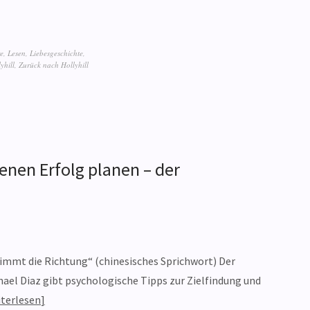
re
,
Lesen
,
Liebesgeschichte
,
yhill
,
Zurück nach Hollyhill
enen Erfolg planen – der
timmt die Richtung“ (chinesisches Sprichwort) Der
el Diaz gibt psychologische Tipps zur Zielfindung und
terlesen