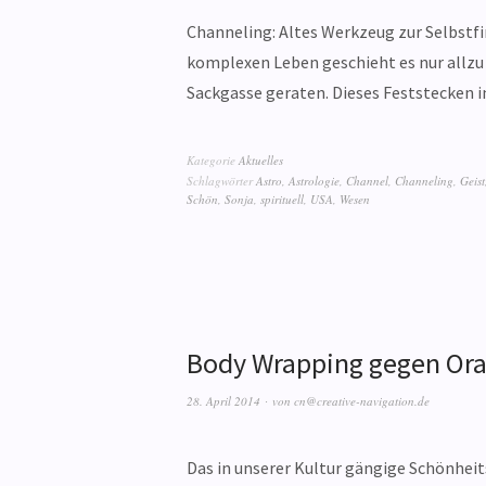
Channeling: Altes Werkzeug zur Selbst
komplexen Leben geschieht es nur allzu 
Sackgasse geraten. Dieses Feststecken 
Kategorie
Aktuelles
Schlagwörter
Astro
,
Astrologie
,
Channel
,
Channeling
,
Geist
Schön
,
Sonja
,
spirituell
,
USA
,
Wesen
Body Wrapping gegen Ora
28. April 2014
von
cn@creative-navigation.de
Das in unserer Kultur gängige Schönhei