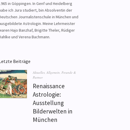
1965 in Göppingen. In Genf und Heidelberg
habe ich Jura studiert, bin Absolventin der
Deutschen Journalistenschule in München und
ausgebildete Astrologin. Meine Lehrmeister
waren Hajo Banzhaf, Brigitte Theler, Rüdiger
Dahlke und Verena Bachmann.
Letzte Beiträge
Aktuelles
,
Allgemein
,
Freunde &
Partner
Renaissance
Astrologie:
Ausstellung
Bilderwelten in
München