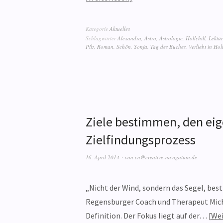
Kategorie
Aktuelles
Schlagwörter
Alexandra
,
Astro
,
Astrologie
,
Hollyhill
,
Lektü
Pilz
,
Roman
,
Schön
,
Sonja
,
Tag des Buches
,
Verliebt in Holl
Ziele bestimmen, den eig
Zielfindungsprozess
16. April 2014
von
cn@creative-navigation.de
„Nicht der Wind, sondern das Segel, bes
Regensburger Coach und Therapeut Micha
Definition. Der Fokus liegt auf der…
Wei