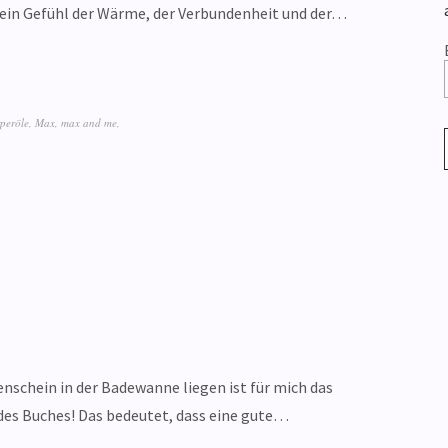
n ein Gefühl der Wärme, der Verbundenheit und der…
peröle
,
Max
,
max and me
,
nschein in der Badewanne liegen ist für mich das
des Buches! Das bedeutet, dass eine gute…