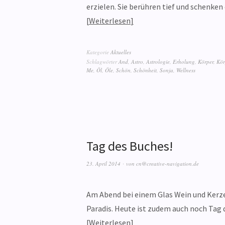
erzielen. Sie berühren tief und schenke
Weiterlesen
Kategorie
Aktuelles
Schlagwörter
And
,
Astro
,
Astrologie
,
Erholung
,
Körper
,
Kör
Me
,
Öl
,
Öle
,
Schön
,
Schönheit
,
Sonja
,
Wellness
Tag des Buches!
23. April 2014
von
cn@creative-navigation.de
Am Abend bei einem Glas Wein und Kerze
Paradis. Heute ist zudem auch noch Tag 
Weiterlesen