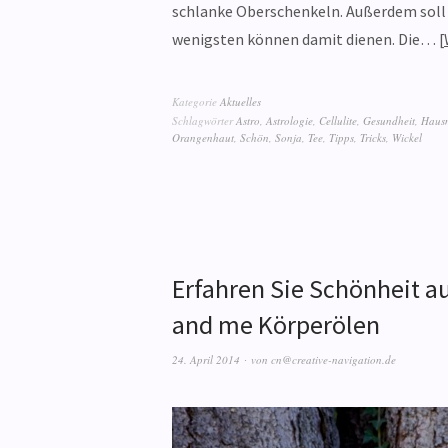
schlanke Oberschenkeln. Außerdem soll d
wenigsten können damit dienen. Die…
Kategorie
Aktuelles
Schlagwörter
Astro
,
Astrologie
,
Cellulite
,
Gesundheit
,
Hausm
Orangenhaut
,
Schön
,
Sonja
,
Tee
,
Tipps
,
Tricks
,
Wickel
Erfahren Sie Schönheit a
and me Körperölen
24. April 2014
von
cn@creative-navigation.de