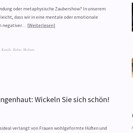
findung oder metaphysische Zaubershow? In unserem
leicht, dass wir in eine mentale oder emotionale
in negativer…
Weiterlesen
,
Kanäle
,
Kultur
,
Medium
,
ngenhaut: Wickeln Sie sich schön!
tsideal verlangt von Frauen wohlgeformte Hüften und