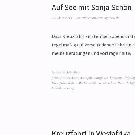
Auf See mit Sonja Schön
27. März 2014
von
cn@creative-navigation.de
Dass Kreuzfahrten atemberaubend und vie
regelmäßig auf verschiedenen Fahrten du
meine Beratungen und Vorträge halte,
Kategorie
Aktuelles
Schlagwörter
Astro
,
Astrojob
,
Astrologie
,
Beratung
,
Erholu
Kreuzfahrt
,
Kultur
,
MS Deutschland
,
München
,
Reise
,
Schiff
Urlaub
,
Vortrag
Kreuzfahrt in Westafrika