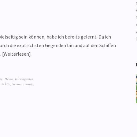
lseitig sein können, habe ich bereits gelernt. Da ich
rch die exotischsten Gegenden bin und auf den Schiffen
…
Weiterlesen
ng
,
Heino
,
Hirschgarten
,
,
Schön
,
Seminar
,
Sonja
,