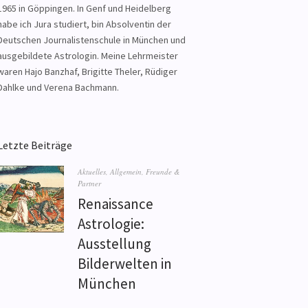
1965 in Göppingen. In Genf und Heidelberg
habe ich Jura studiert, bin Absolventin der
Deutschen Journalistenschule in München und
ausgebildete Astrologin. Meine Lehrmeister
waren Hajo Banzhaf, Brigitte Theler, Rüdiger
Dahlke und Verena Bachmann.
Letzte Beiträge
Aktuelles
,
Allgemein
,
Freunde &
Partner
Renaissance
Astrologie:
Ausstellung
Bilderwelten in
München