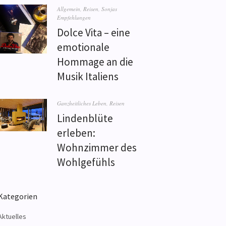
Allgemein
,
Reisen
,
Sonjas
Empfehlungen
Dolce Vita – eine
emotionale
Hommage an die
Musik Italiens
Ganzheitliches Leben
,
Reisen
Lindenblüte
erleben:
Wohnzimmer des
Wohlgefühls
Kategorien
Aktuelles