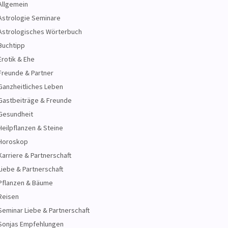
Allgemein
Astrologie Seminare
Astrologisches Wörterbuch
Buchtipp
Erotik & Ehe
Freunde & Partner
Ganzheitliches Leben
Gastbeiträge & Freunde
Gesundheit
Heilpflanzen & Steine
Horoskop
Karriere & Partnerschaft
Liebe & Partnerschaft
Pflanzen & Bäume
Reisen
Seminar Liebe & Partnerschaft
Sonjas Empfehlungen