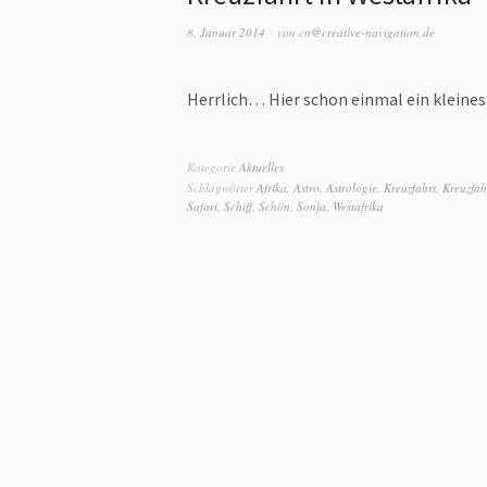
8. Januar 2014
von
cn@creative-navigation.de
Herrlich… Hier schon einmal ein kleines
Kategorie
Aktuelles
Schlagwörter
Afrika
,
Astro
,
Astrologie
,
Kreuzfahrt
,
Kreuzfahr
Safari
,
Schiff
,
Schön
,
Sonja
,
Westafrika