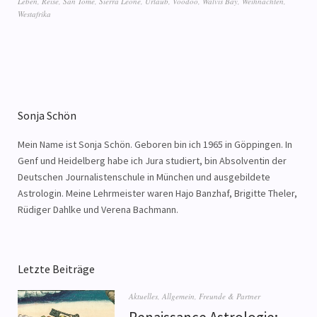
Leben
,
Reise
,
San Tomé
,
Sierra Leone
,
Urlaub
,
Voodoo
,
Walvis Bay
,
Weihnachten
,
Westafrika
Sonja Schön
Mein Name ist Sonja Schön. Geboren bin ich 1965 in Göppingen. In
Genf und Heidelberg habe ich Jura studiert, bin Absolventin der
Deutschen Journalistenschule in München und ausgebildete
Astrologin. Meine Lehrmeister waren Hajo Banzhaf, Brigitte Theler,
Rüdiger Dahlke und Verena Bachmann.
Letzte Beiträge
Aktuelles
,
Allgemein
,
Freunde & Partner