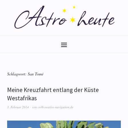
Schlagwort:
San Tomé
Meine Kreuzfahrt entlang der Küste
Westafrikas
3. Februar 2014
von
cn@creative-navigation.de