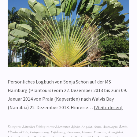
Persönliches Logbuch von Sonja Schön auf der MS
Hamburg (Plantours) vom 22. Dezember 2013 bis zum 09.
Januar 2014 von Praia (Kapverden) nach Walvis Bay
(Namibia) 22. Dezember 2013: Hinreise…
Weiterlesen
Kategorie
Aktuelles
Schlagwörter
Abenteuer
,
Afrika
,
Angola
,
Astro
,
Astrologie
,
Benin
,
Elfenbeinküste
,
Entspannung
,
Erfahrung
,
Freetown
,
Ghana
,
Kamerun
,
Kreuzfahrt
,