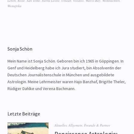
Leben
,
Reise
,
San Tomé
,
Sierra Leone
,
Urlaub
,
Voodoo
,
Walvis Bay
,
Weihnachten
,
Westafrika
Sonja Schön
Mein Name ist Sonja Schön. Geboren bin ich 1965 in Göppingen. In
Genf und Heidelberg habe ich Jura studiert, bin Absolventin der
Deutschen Journalistenschule in München und ausgebildete
Astrologin. Meine Lehrmeister waren Hajo Banzhaf, Brigitte Theler,
Rüdiger Dahlke und Verena Bachmann.
Letzte Beiträge
Aktuelles
,
Allgemein
,
Freunde & Partner