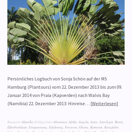
Persönliches Logbuch von Sonja Schön auf der MS
Hamburg (Plantours) vom 22. Dezember 2013 bis zum 09.
Januar 2014 von Praia (Kapverden) nach Walvis Bay
(Namibia) 22. Dezember 2013: Hinreise…
Weiterlesen
Kategorie
Aktuelles
Schlagwörter
Abenteuer
,
Afrika
,
Angola
,
Astro
,
Astrologie
,
Benin
,
Elfenbeinküste
,
Entspannung
,
Erfahrung
,
Freetown
,
Ghana
,
Kamerun
,
Kreuzfahrt
,