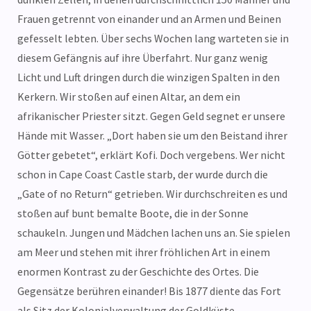
Frauen getrennt von einander und an Armen und Beinen
gefesselt lebten. Über sechs Wochen lang warteten sie in
diesem Gefängnis auf ihre Überfahrt. Nur ganz wenig
Licht und Luft dringen durch die winzigen Spalten in den
Kerkern. Wir stoßen auf einen Altar, an dem ein
afrikanischer Priester sitzt. Gegen Geld segnet er unsere
Hände mit Wasser. „Dort haben sie um den Beistand ihrer
Götter gebetet“, erklärt Kofi. Doch vergebens. Wer nicht
schon in Cape Coast Castle starb, der wurde durch die
„Gate of no Return“ getrieben. Wir durchschreiten es und
stoßen auf bunt bemalte Boote, die in der Sonne
schaukeln. Jungen und Mädchen lachen uns an. Sie spielen
am Meer und stehen mit ihrer fröhlichen Art in einem
enormen Kontrast zu der Geschichte des Ortes. Die
Gegensätze berühren einander! Bis 1877 diente das Fort
als Sitz der Kolonialverwaltung der Goldküste.