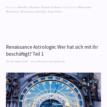
Kategorie
Aktuelles
,
Allgemein
,
Freunde & Partner
Schlagwörter
Bilderwelten
,
Renaissance
,
Renaissance Astrologie
,
Sonja Schön
Renaissance Astrologie: Wer hat sich mit ihr
beschäftigt? Teil 1
28. November 2016
von
cn@creative-navigation.de