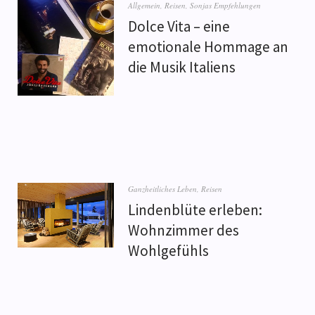
Allgemein
,
Reisen
,
Sonjas Empfehlungen
Dolce Vita – eine
emotionale Hommage an
die Musik Italiens
Ganzheitliches Leben
,
Reisen
Lindenblüte erleben:
Wohnzimmer des
Wohlgefühls