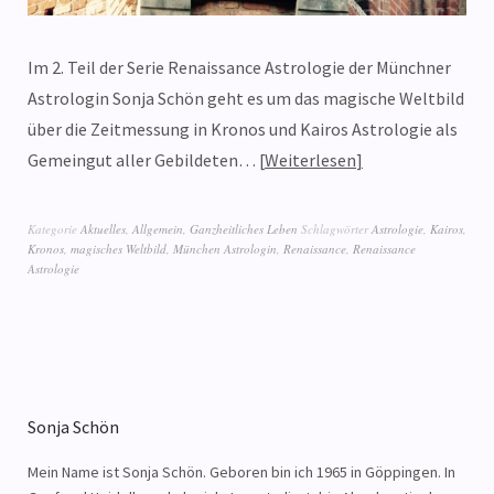
Im 2. Teil der Serie Renaissance Astrologie der Münchner
Astrologin Sonja Schön geht es um das magische Weltbild
über die Zeitmessung in Kronos und Kairos Astrologie als
Gemeingut aller Gebildeten…
Weiterlesen
Kategorie
Aktuelles
,
Allgemein
,
Ganzheitliches Leben
Schlagwörter
Astrologie
,
Kairos
,
Kronos
,
magisches Weltbild
,
München Astrologin
,
Renaissance
,
Renaissance
Astrologie
Sonja Schön
Mein Name ist Sonja Schön. Geboren bin ich 1965 in Göppingen. In