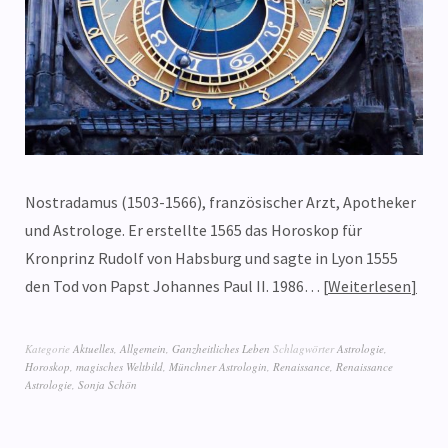
Nostradamus (1503-1566), französischer Arzt, Apotheker
und Astrologe. Er erstellte 1565 das Horoskop für
Kronprinz Rudolf von Habsburg und sagte in Lyon 1555
den Tod von Papst Johannes Paul II. 1986…
Weiterlesen
Kategorie
Aktuelles
,
Allgemein
,
Ganzheitliches Leben
Schlagwörter
Astrologie
,
Horoskop
,
magisches Weltbild
,
Münchner Astrologin
,
Renaissance
,
Renaissance
Astrologie
,
Sonja Schön