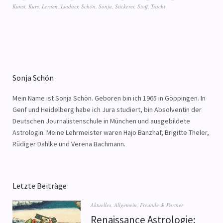
Kunst
,
Kurs
,
Lernen
,
Lindner
,
Schön
,
Sonja
,
Stickerei
,
Stoff
,
Tracht
Sonja Schön
Mein Name ist Sonja Schön. Geboren bin ich 1965 in Göppingen. In
Genf und Heidelberg habe ich Jura studiert, bin Absolventin der
Deutschen Journalistenschule in München und ausgebildete
Astrologin. Meine Lehrmeister waren Hajo Banzhaf, Brigitte Theler,
Rüdiger Dahlke und Verena Bachmann.
Letzte Beiträge
Aktuelles
,
Allgemein
,
Freunde & Partner
Renaissance Astrologie: