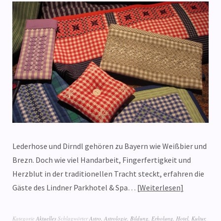
Lederhose und Dirndl gehören zu Bayern wie Weißbier und
Brezn. Doch wie viel Handarbeit, Fingerfertigkeit und
Herzblut in der traditionellen Tracht steckt, erfahren die
Gäste des Lindner Parkhotel & Spa…
Weiterlesen
Kategorie
Aktuelles
Schlagwörter
Astro
,
Astrologie
,
Bildung
,
Erholung
,
Hotel
,
Kultur
,