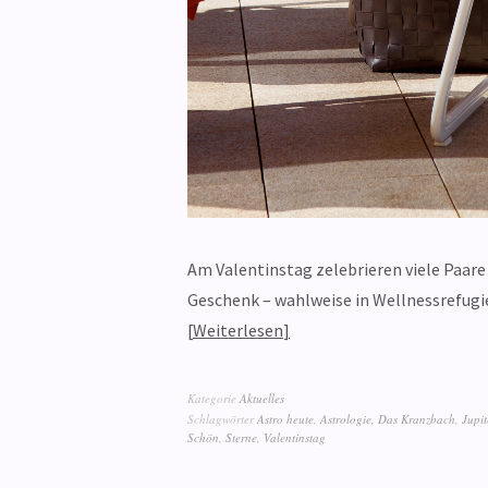
Am Valentinstag zelebrieren viele Paare i
Geschenk – wahlweise in Wellnessrefugie
Weiterlesen
Kategorie
Aktuelles
Schlagwörter
Astro heute
,
Astrologie
,
Das Kranzbach
,
Jupit
Schön
,
Sterne
,
Valentinstag