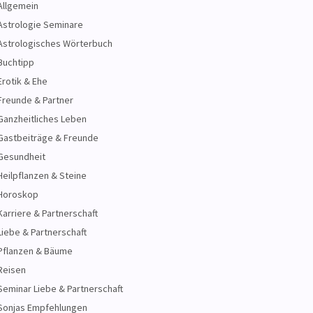
Allgemein
Astrologie Seminare
Astrologisches Wörterbuch
Buchtipp
Erotik & Ehe
Freunde & Partner
Ganzheitliches Leben
Gastbeiträge & Freunde
Gesundheit
Heilpflanzen & Steine
Horoskop
Karriere & Partnerschaft
Liebe & Partnerschaft
Pflanzen & Bäume
Reisen
Seminar Liebe & Partnerschaft
Sonjas Empfehlungen