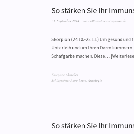
So stärken Sie Ihr Immun
23. September 2014
von
cn@creative-navigation.de
Skorpion (24.10.-22.11.) Um gesund und f
Unterleib und um Ihren Darm kümmern. W
Schafgarbe machen. Diese…
Weiterles
Kategorie
Aktuelles
Schlagwörter
Astro heute
,
Astrologie
So stärken Sie Ihr Immuns