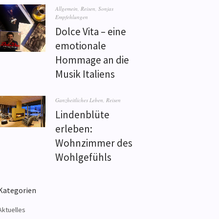
Allgemein
,
Reisen
,
Sonjas
Empfehlungen
Dolce Vita – eine
emotionale
Hommage an die
Musik Italiens
Ganzheitliches Leben
,
Reisen
Lindenblüte
erleben:
Wohnzimmer des
Wohlgefühls
Kategorien
Aktuelles