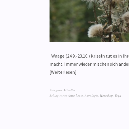
Waage (24.9.-23.10.) Kriseln tut es in Ih
macht. Immer wieder mischen sich ander
Weiterlesen
Kategorie
Aktuelles
Schlagwörter
Astro heute
,
Astrologie
,
Horoskop
,
Yoga