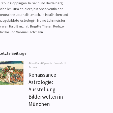
1965 in Göppingen. In Genf und Heidelberg
habe ich Jura studiert, bin Absolventin der
Deutschen Journalistenschule in München und
ausgebildete Astrologin. Meine Lehrmeister
waren Hajo Banzhaf, Brigitte Theler, Rüdiger
Dahlke und Verena Bachmann.
Letzte Beiträge
Aktuelles
,
Allgemein
,
Freunde &
Partner
Renaissance
Astrologie:
Ausstellung
Bilderwelten in
München