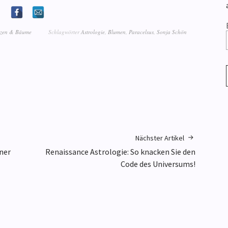
nzen & Bäume
Schlagwörter
Astrologie
,
Blumen
,
Paracelsus
,
Sonja Schön
Nächster Artikel
ner
Renaissance Astrologie: So knacken Sie den
Code des Universums!