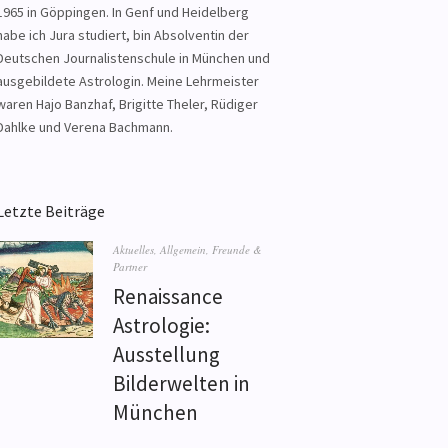
1965 in Göppingen. In Genf und Heidelberg
habe ich Jura studiert, bin Absolventin der
Deutschen Journalistenschule in München und
ausgebildete Astrologin. Meine Lehrmeister
waren Hajo Banzhaf, Brigitte Theler, Rüdiger
Dahlke und Verena Bachmann.
Letzte Beiträge
Aktuelles
,
Allgemein
,
Freunde &
Partner
Renaissance
Astrologie:
Ausstellung
Bilderwelten in
München