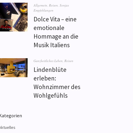
Allgemein
,
Reisen
,
Sonjas
Empfehlungen
Dolce Vita – eine
emotionale
Hommage an die
Musik Italiens
Ganzheitliches Leben
,
Reisen
Lindenblüte
erleben:
Wohnzimmer des
Wohlgefühls
Kategorien
Aktuelles