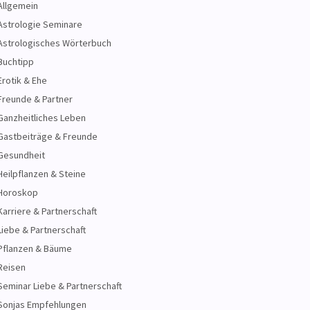
Allgemein
Astrologie Seminare
Astrologisches Wörterbuch
Buchtipp
Erotik & Ehe
Freunde & Partner
Ganzheitliches Leben
Gastbeiträge & Freunde
Gesundheit
Heilpflanzen & Steine
Horoskop
Karriere & Partnerschaft
Liebe & Partnerschaft
Pflanzen & Bäume
Reisen
Seminar Liebe & Partnerschaft
Sonjas Empfehlungen