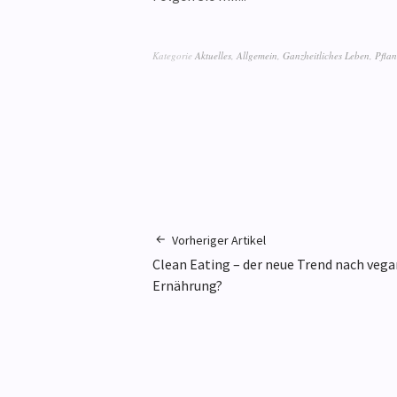
Kategorie
Aktuelles
,
Allgemein
,
Ganzheitliches Leben
,
Pfla
Vorheriger Artikel
Clean Eating – der neue Trend nach vega
Ernährung?