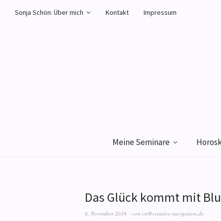
Sonja Schön: Über mich
Kontakt
Impressum
Meine Seminare
Horos
Das Glück kommt mit Bl
8. November 2016
von
cn@creative-navigation.de