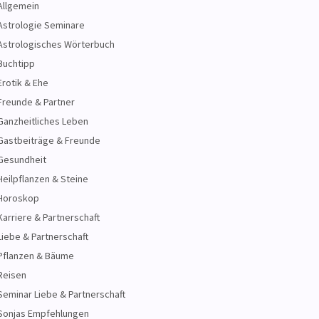
Allgemein
Astrologie Seminare
Astrologisches Wörterbuch
Buchtipp
Erotik & Ehe
Freunde & Partner
Ganzheitliches Leben
Gastbeiträge & Freunde
Gesundheit
Heilpflanzen & Steine
Horoskop
Karriere & Partnerschaft
Liebe & Partnerschaft
Pflanzen & Bäume
Reisen
Seminar Liebe & Partnerschaft
Sonjas Empfehlungen