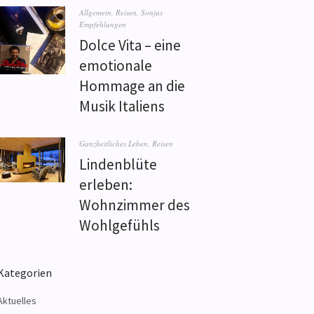
Allgemein
,
Reisen
,
Sonjas
Empfehlungen
Dolce Vita – eine
emotionale
Hommage an die
Musik Italiens
Ganzheitliches Leben
,
Reisen
Lindenblüte
erleben:
Wohnzimmer des
Wohlgefühls
Kategorien
Aktuelles