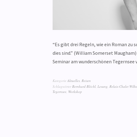
“Es gibt drei Regeln, wie ein Roman zu 
dies sind.” (William Somerset Maugham)
Seminar am wunderschönen Tegernsee 
Kategorie
Aktuelles
,
Reisen
Schlagwörter
Bernhard Blöchl
,
Lesung
,
Relais-Chalet Wilh
Tegernsee
,
Workshop