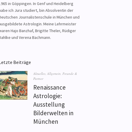
1965 in Göppingen. In Genf und Heidelberg
habe ich Jura studiert, bin Absolventin der
Deutschen Journalistenschule in München und
ausgebildete Astrologin. Meine Lehrmeister
waren Hajo Banzhaf, Brigitte Theler, Rüdiger
Dahlke und Verena Bachmann.
Letzte Beiträge
Aktuelles
,
Allgemein
,
Freunde &
Partner
Renaissance
Astrologie:
Ausstellung
Bilderwelten in
München