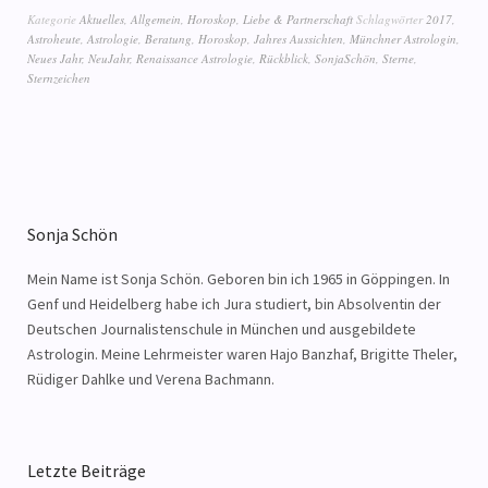
Kategorie
Aktuelles
,
Allgemein
,
Horoskop
,
Liebe & Partnerschaft
Schlagwörter
2017
,
Astroheute
,
Astrologie
,
Beratung
,
Horoskop
,
Jahres Aussichten
,
Münchner Astrologin
,
Neues Jahr
,
NeuJahr
,
Renaissance Astrologie
,
Rückblick
,
SonjaSchön
,
Sterne
,
Sternzeichen
Sonja Schön
Mein Name ist Sonja Schön. Geboren bin ich 1965 in Göppingen. In
Genf und Heidelberg habe ich Jura studiert, bin Absolventin der
Deutschen Journalistenschule in München und ausgebildete
Astrologin. Meine Lehrmeister waren Hajo Banzhaf, Brigitte Theler,
Rüdiger Dahlke und Verena Bachmann.
Letzte Beiträge