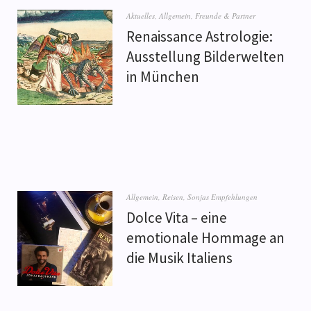
Aktuelles
,
Allgemein
,
Freunde & Partner
Renaissance Astrologie:
Ausstellung Bilderwelten
in München
Allgemein
,
Reisen
,
Sonjas Empfehlungen
Dolce Vita – eine
emotionale Hommage an
die Musik Italiens