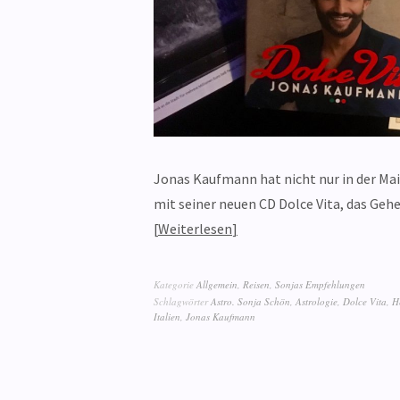
Jonas Kaufmann hat nicht nur in der Mai
mit seiner neuen CD Dolce Vita, das G
Weiterlesen
Kategorie
Allgemein
,
Reisen
,
Sonjas Empfehlungen
Schlagwörter
Astro. Sonja Schön
,
Astrologie
,
Dolce Vita
,
H
Italien
,
Jonas Kaufmann