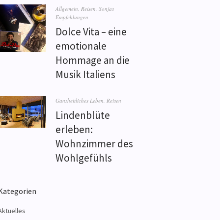
Allgemein
,
Reisen
,
Sonjas
Empfehlungen
Dolce Vita – eine
emotionale
Hommage an die
Musik Italiens
Ganzheitliches Leben
,
Reisen
Lindenblüte
erleben:
Wohnzimmer des
Wohlgefühls
Kategorien
Aktuelles