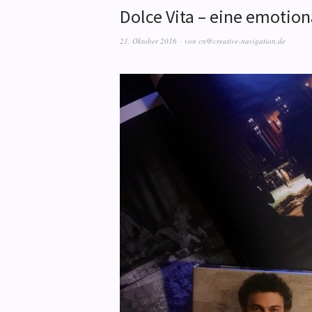
Dolce Vita – eine emotio
21. Oktober 2016
von
cn@creative-navigation.de