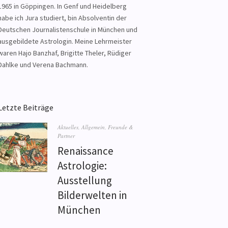
1965 in Göppingen. In Genf und Heidelberg
habe ich Jura studiert, bin Absolventin der
Deutschen Journalistenschule in München und
ausgebildete Astrologin. Meine Lehrmeister
waren Hajo Banzhaf, Brigitte Theler, Rüdiger
Dahlke und Verena Bachmann.
Letzte Beiträge
Aktuelles
,
Allgemein
,
Freunde &
Partner
Renaissance
Astrologie:
Ausstellung
Bilderwelten in
München