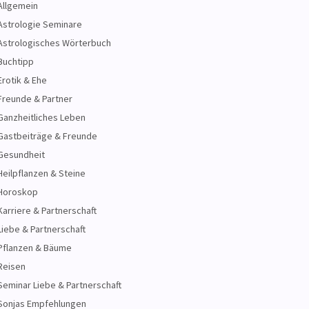
Allgemein
Astrologie Seminare
Astrologisches Wörterbuch
Buchtipp
Erotik & Ehe
Freunde & Partner
Ganzheitliches Leben
Gastbeiträge & Freunde
Gesundheit
Heilpflanzen & Steine
Horoskop
Karriere & Partnerschaft
Liebe & Partnerschaft
Pflanzen & Bäume
Reisen
Seminar Liebe & Partnerschaft
Sonjas Empfehlungen