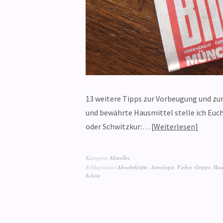
13 weitere Tipps zur Vorbeugung und zur 
und bewährte Hausmittel stelle ich Euch
oder Schwitzkur:…
Weiterlesen
Kategorie
Aktuelles
Schlagwörter
Abwehrkräfte
,
Astrologie
,
Fieber
,
Grippe
,
Hau
Schön