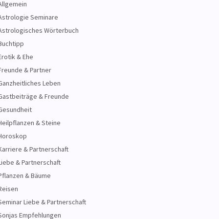
Allgemein
Astrologie Seminare
Astrologisches Wörterbuch
Buchtipp
Erotik & Ehe
Freunde & Partner
Ganzheitliches Leben
Gastbeiträge & Freunde
Gesundheit
Heilpflanzen & Steine
Horoskop
Karriere & Partnerschaft
Liebe & Partnerschaft
Pflanzen & Bäume
Reisen
Seminar Liebe & Partnerschaft
Sonjas Empfehlungen