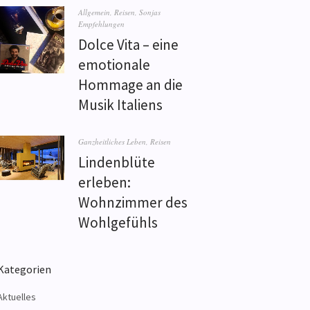
Allgemein
,
Reisen
,
Sonjas
Empfehlungen
Dolce Vita – eine
emotionale
Hommage an die
Musik Italiens
Ganzheitliches Leben
,
Reisen
Lindenblüte
erleben:
Wohnzimmer des
Wohlgefühls
Kategorien
Aktuelles