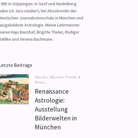
1965 in Göppingen. In Genf und Heidelberg
habe ich Jura studiert, bin Absolventin der
Deutschen Journalistenschule in München und
ausgebildete Astrologin. Meine Lehrmeister
waren Hajo Banzhaf, Brigitte Theler, Rüdiger
Dahlke und Verena Bachmann.
Letzte Beiträge
Aktuelles
,
Allgemein
,
Freunde &
Partner
Renaissance
Astrologie:
Ausstellung
Bilderwelten in
München