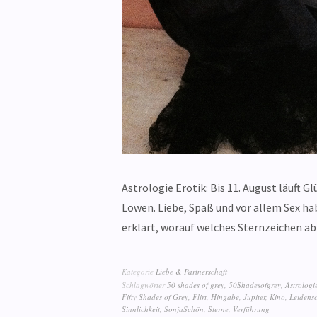
Astrologie Erotik: Bis 11. August läuft G
Löwen. Liebe, Spaß und vor allem Sex h
erklärt, worauf welches Sternzeichen 
Kategorie
Liebe & Partnerschaft
Schlagwörter
50 shades of grey
,
50Shadesofgrey
,
Astrologi
Fifty Shades of Grey
,
Flirt
,
Hingabe
,
Jupiter
,
Kino
,
Leidensc
Sinnlichkeit
,
SonjaSchön
,
Sterne
,
Verführung