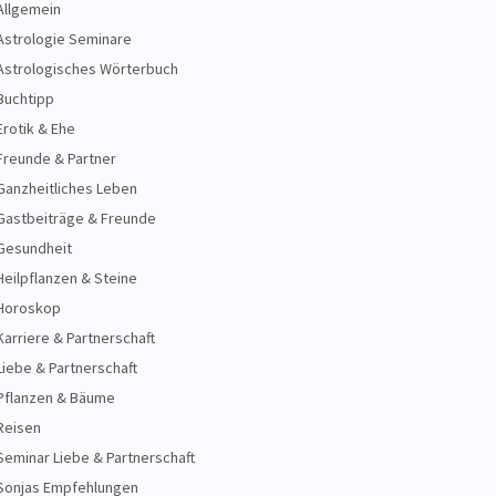
Allgemein
Astrologie Seminare
Astrologisches Wörterbuch
Buchtipp
Erotik & Ehe
Freunde & Partner
Ganzheitliches Leben
Gastbeiträge & Freunde
Gesundheit
Heilpflanzen & Steine
Horoskop
Karriere & Partnerschaft
Liebe & Partnerschaft
Pflanzen & Bäume
Reisen
Seminar Liebe & Partnerschaft
Sonjas Empfehlungen