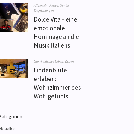
Allgemein
,
Reisen
,
Sonjas
Empfehlungen
Dolce Vita – eine
emotionale
Hommage an die
Musik Italiens
Ganzheitliches Leben
,
Reisen
Lindenblüte
erleben:
Wohnzimmer des
Wohlgefühls
Kategorien
Aktuelles