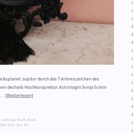
lücksplanet Jupiter durch das Tierkreiszeichen des
aben deshalb Hochkonjunktur. Astrologin Sonja Schön
ab…
Weiterlesen
e
,
Astrologie Erotik
,
Erotik
,
haft
,
Liebe
,
Lust
,
Sex
,