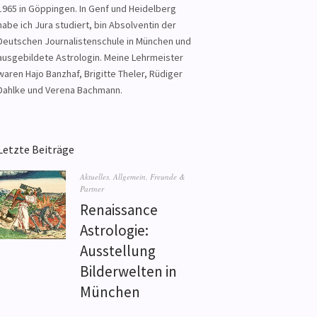
1965 in Göppingen. In Genf und Heidelberg
habe ich Jura studiert, bin Absolventin der
Deutschen Journalistenschule in München und
ausgebildete Astrologin. Meine Lehrmeister
waren Hajo Banzhaf, Brigitte Theler, Rüdiger
Dahlke und Verena Bachmann.
Letzte Beiträge
Aktuelles
,
Allgemein
,
Freunde &
Partner
Renaissance
Astrologie:
Ausstellung
Bilderwelten in
München