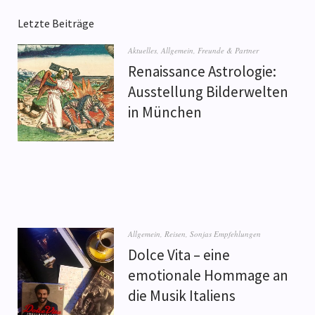
Letzte Beiträge
Aktuelles
,
Allgemein
,
Freunde & Partner
Renaissance Astrologie:
Ausstellung Bilderwelten
in München
Allgemein
,
Reisen
,
Sonjas Empfehlungen
Dolce Vita – eine
emotionale Hommage an
die Musik Italiens