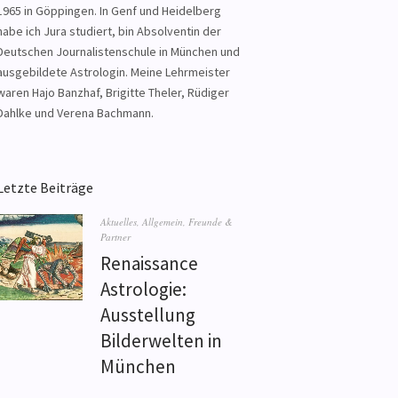
1965 in Göppingen. In Genf und Heidelberg
habe ich Jura studiert, bin Absolventin der
Deutschen Journalistenschule in München und
ausgebildete Astrologin. Meine Lehrmeister
waren Hajo Banzhaf, Brigitte Theler, Rüdiger
Dahlke und Verena Bachmann.
Letzte Beiträge
Aktuelles
,
Allgemein
,
Freunde &
Partner
Renaissance
Astrologie:
Ausstellung
Bilderwelten in
München