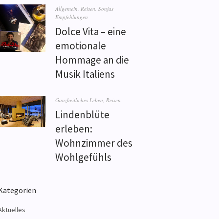
Allgemein
,
Reisen
,
Sonjas
Empfehlungen
Dolce Vita – eine
emotionale
Hommage an die
Musik Italiens
Ganzheitliches Leben
,
Reisen
Lindenblüte
erleben:
Wohnzimmer des
Wohlgefühls
Kategorien
Aktuelles