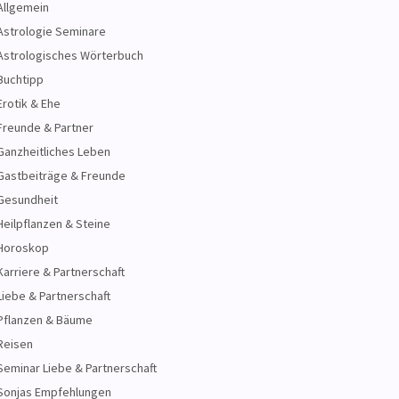
Allgemein
Astrologie Seminare
Astrologisches Wörterbuch
Buchtipp
Erotik & Ehe
Freunde & Partner
Ganzheitliches Leben
Gastbeiträge & Freunde
Gesundheit
Heilpflanzen & Steine
Horoskop
Karriere & Partnerschaft
Liebe & Partnerschaft
Pflanzen & Bäume
Reisen
Seminar Liebe & Partnerschaft
Sonjas Empfehlungen