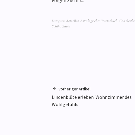
Folgen Sie mir...
Kategorie
Aktuelles
,
Astrologisches Wörterbuch
,
Ganzheitli
Schön
,
Zitate
Vorheriger Artikel
Lindenblüte erleben: Wohnzimmer des
Wohlgefühls