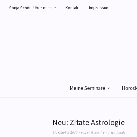
Sonja Schön: Über mich
Kontakt
Impressum
Meine Seminare
Horos
Neu: Zitate Astrologie
19. Oktober 2016
von
cn@creative-navigation.de