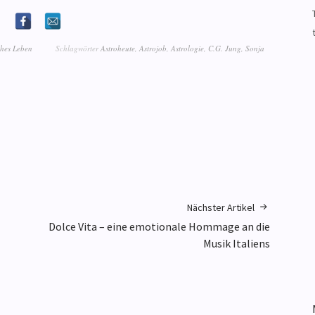
ches Leben
Schlagwörter
Astroheute
,
Astrojob
,
Astrologie
,
C.G. Jung
,
Sonja
Nächster Artikel
Dolce Vita – eine emotionale Hommage an die
Musik Italiens